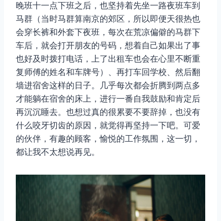
晚班十一点下班之后，也坚持着先坐一路夜班车到
马群（当时马群算南京的郊区，所以即便天很热也
会穿长裤和外套下夜班，每次在荒凉偏僻的马群下
车后，就会打开朋友的号码，想着自己如果出了事
也好及时拨打电话，上了出租车也会在心里不断重
复师傅的姓名和车牌号）、再打车回学校、然后翻
墙进宿舍这样的日子。几乎每次都会折腾到两点多
才能躺在宿舍的床上，进行一番自我鼓励和肯定后
再沉沉睡去。也想过真的很累要不要辞掉，也没有
什么咬牙切齿的原因，就觉得再坚持一下吧。可爱
的伙伴，有趣的顾客，愉悦的工作氛围，这一切，
都让我不太想说再见。