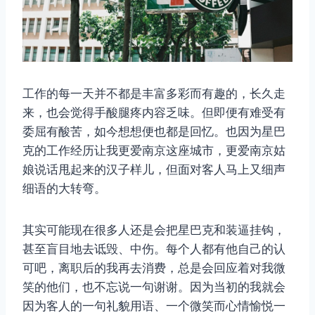
工作的每一天并不都是丰富多彩而有趣的，长久走
来，也会觉得手酸腿疼内容乏味。但即便有难受有
委屈有酸苦，如今想想便也都是回忆。也因为星巴
克的工作经历让我更爱南京这座城市，更爱南京姑
娘说话甩起来的汉子样儿，但面对客人马上又细声
细语的大转弯。
其实可能现在很多人还是会把星巴克和装逼挂钩，
甚至盲目地去诋毁、中伤。每个人都有他自己的认
可吧，离职后的我再去消费，总是会回应着对我微
笑的他们，也不忘说一句谢谢。因为当初的我就会
因为客人的一句礼貌用语、一个微笑而心情愉悦一