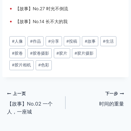
•
【故事】No.27 时光不倒流
•
【故事】No.14 长不大的我
文
#
人像
#
作品
#
分享
#
投稿
#
故事
#
生活
章
#
胶卷
#
胶卷摄影
#
胶片
#
胶片摄影
标
签：
#
胶片相机
#
色彩
文
上一页
下一步
【故事】No.02 一个
时间的重量
章
人，一座城
导