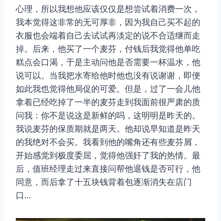
心理，所以我想他应该仅仅是想尝试着消费一次，
我本觉得这非常的无可厚非，因为我自己买不起的
衣服也会端着自己去试试再淡定的说不合适继而走
掉。后来，他买了一个麦芬，付钱后我觉得他单吃
糕点会口渴，于是主动问他是否需要一杯温水，他
说可以。当我把水寄给他时他也没有说谢谢，即便
如此我也觉得他局促的可爱。但是，过了一会儿他
拿着已经吃掉了一半的麦芬走到我面前很严肃的质
取消
搜索
问我：你不是说这是新鲜的吗，这明明是昨天的。
我说麦芬的保质期就是两天。他却说早知道是昨天
的我绝对不会买。我看到他的嘴角还有些麦芬屑，
开始感觉到极度委屈，觉得他强奸了我的热情。最
后，值班经理走过来直接问帮他退钱是否可行，他
同意，而后拿了十五块钱背着包逐渐消失在店门
口…