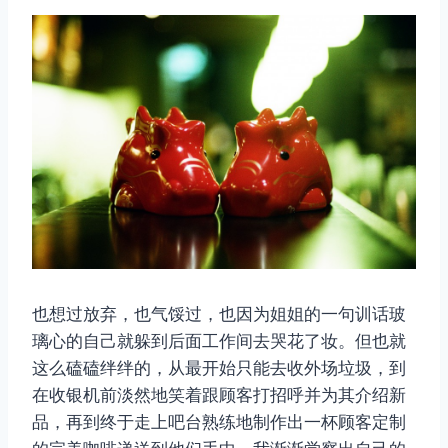
也想过放弃，也气馁过，也因为姐姐的一句训话玻
璃心的自己就躲到后面工作间去哭花了妆。但也就
这么磕磕绊绊的，从最开始只能去收外场垃圾，到
在收银机前淡然地笑着跟顾客打招呼并为其介绍新
品，再到终于走上吧台熟练地制作出一杯顾客定制