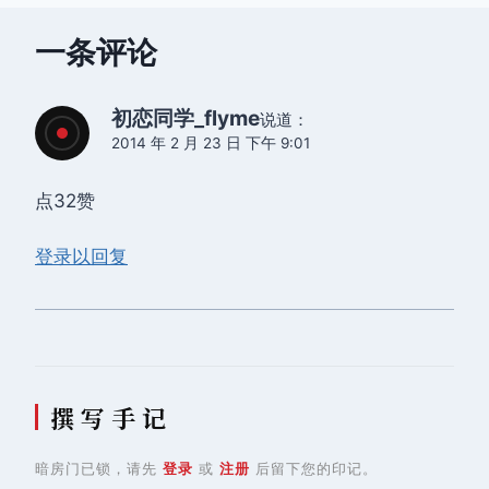
航
一条评论
初恋同学_flyme
说道：
2014 年 2 月 23 日 下午 9:01
点32赞
登录以回复
撰 写 手 记
暗房门已锁，请先
登录
或
注册
后留下您的印记。