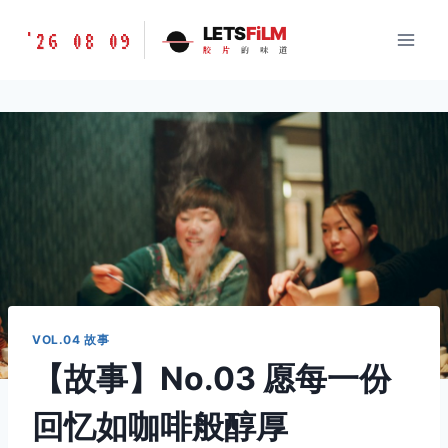
跳
胶
LETS
FiLM
'26 08 09
到
胶
片
的
味
道
片
内
的
容
味
道
LETSFILM
VOL.04 故事
【故事】No.03 愿每一份
回忆如咖啡般醇厚