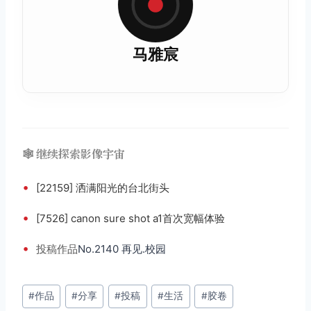
马雅宸
🕸️ 继续探索影像宇宙
•
[22159] 洒满阳光的台北街头
•
[7526] canon sure shot a1首次宽幅体验
•
投稿
作品
No.2140 再见.校园
文
#
作品
#
分享
#
投稿
#
生活
#
胶卷
章