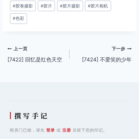
#
胶卷摄影
#
胶片
#
胶片摄影
#
胶片相机
标
签：
#
色彩
文
上一页
下一步
[7422] 回忆是红色天空
[7424] 不爱笑的少年
章
导
航
撰 写 手 记
暗房门已锁，请先
登录
或
注册
后留下您的印记。