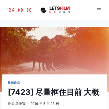
跳
胶
LETS
FiLM
'26 08 06
到
胶
片
的
味
道
片
内
的
容
味
道
LETSFILM
投稿作品
[7423] 尽量框住目前 大概
作者
马雅宸
2016 年 5 月 23 日