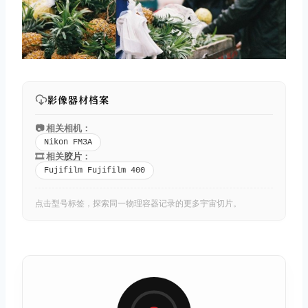
影像器材档案
📷 相关相机：
Nikon FM3A
🎞️ 相关
胶片
：
Fujifilm Fujifilm 400
点击型号标签，探索同一物理容器记录的更多宇宙切片。