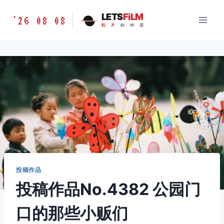
跳
胶
LETS
FiLM
'26 08 08
到
胶
片
的
味
道
片
内
的
容
味
道
LETSFILM
投稿作品
投稿作品No.4382 公园门
口的那些小贩们