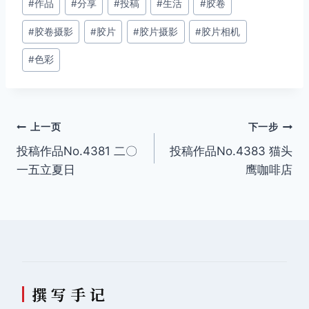
#
作品
#
分享
#
投稿
#
生活
#
胶卷
章
#
胶卷摄影
#
胶片
#
胶片摄影
#
胶片相机
标
签：
#
色彩
文
上一页
下一步
投稿作品No.4381 二〇
投稿作品No.4383 猫头
章
一五立夏日
鹰咖啡店
导
航
撰 写 手 记