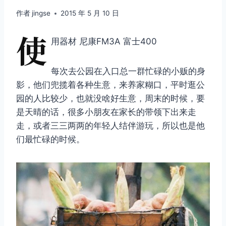
作者
jingse
2015 年 5 月 10 日
使
用器材 尼康FM3A 富士400
每次去公园在入口总一群忙碌的小贩的身
影，他们兜揽着各种生意，来养家糊口，平时逛公
园的人比较少，也就没啥好生意，周末的时候，要
是天晴的话，很多小朋友在家长的带领下出来走
走，或者三三两两的年轻人结伴游玩，所以也是他
们最忙碌的时候。