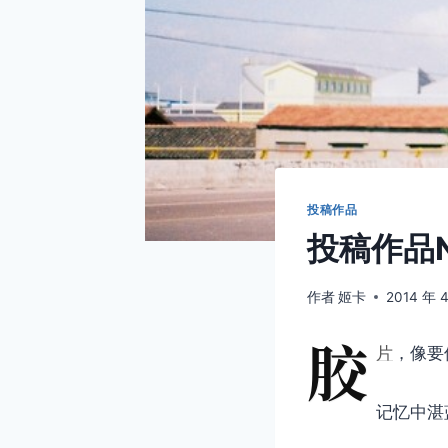
投稿作品
投稿作品No
作者
姬卡
2014 年 
胶
片
，像要
记忆中湛