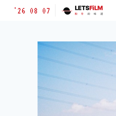
跳
胶
LETS
FiLM
'26 08 07
到
片
胶
片
的
味
道
内
的
容
味
道
LETSFILM