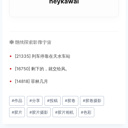
heykawai
🕸️ 继续探索影像宇宙
•
[21335] 列车停靠在天水车站
•
[16750] 剩下的，就交给风。
•
[14818] 菲林几月
文
#
作品
#
分享
#
投稿
#
胶卷
#
胶卷摄影
章
#
胶片
#
胶片摄影
#
胶片相机
#
色彩
标
签：