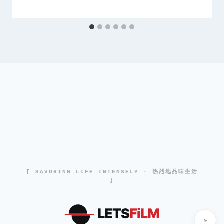
[ SAVORING LIFE INTENSELY · 热烈地品味生活
]
LETS
FiLM