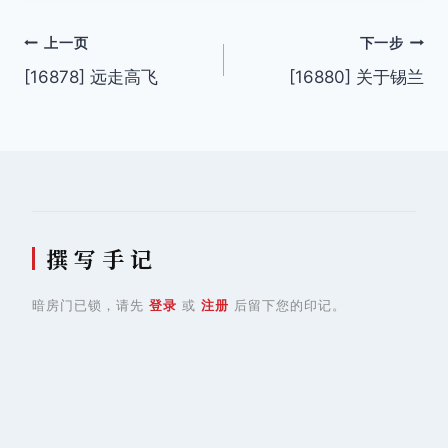
文
上一页
下一步
[16878] 远走高飞
[16880] 关于锡兰
章
导
航
撰 写 手 记
暗房门已锁，请先
登录
或
注册
后留下您的印记。