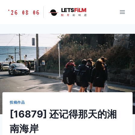
跳
胶
LETS
FiLM
'26 08 06
到
胶
片
的
味
道
片
内
的
容
味
道
LETSFILM
投稿作品
[16879] 还记得那天的湘
南海岸