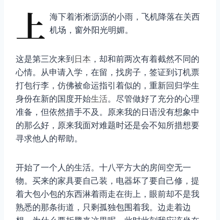
上
海下着淅淅沥沥的小雨，飞机降落在关西
机场，窗外阳光明媚。
这是第三次来到
日本
，却和前两次有着截然不同的
心情。从申请入学，在留，找房子，签证到订机票
打包行李，仿佛被命运指引着似的，重新回归学生
身份在新的国度开始
生活
。尽管做好了充分的心理
准备，但依然措手不及。原来我的日语没有想象中
的那么好，原来我面对难题时还是会不知所措想要
寻求他人的帮助。
开始了一个人的生活。十八平方大的房间空无一
物。买来的家具要自己装，电器坏了要自己修，提
着大包小包的东西淋着雨走在街上，眼前却不是我
熟悉的那条街道，只剩孤独包围着我。边走着边