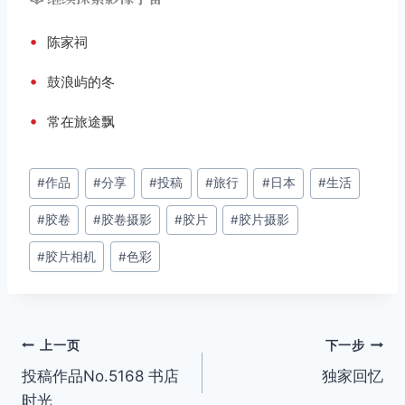
•
陈家祠
•
鼓浪屿的冬
•
常在旅途飘
文
#
作品
#
分享
#
投稿
#
旅行
#
日本
#
生活
章
#
胶卷
#
胶卷摄影
#
胶片
#
胶片摄影
标
签：
#
胶片相机
#
色彩
文
上一页
下一步
投稿作品No.5168 书店
独家回忆
章
时光