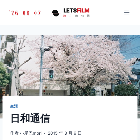
跳
胶
LETS
FiLM
'26 08 07
到
胶
片
的
味
道
片
内
的
容
味
道
LETSFILM
生活
日和通信
作者
小尾巴mori
2015 年 8 月 9 日