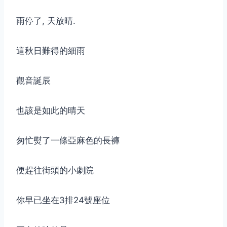
雨停了, 天放晴.
這秋日難得的細雨
觀音誕辰
也該是如此的晴天
匆忙熨了一條亞麻色的長褲
便趕往街頭的小劇院
你早已坐在3排24號座位