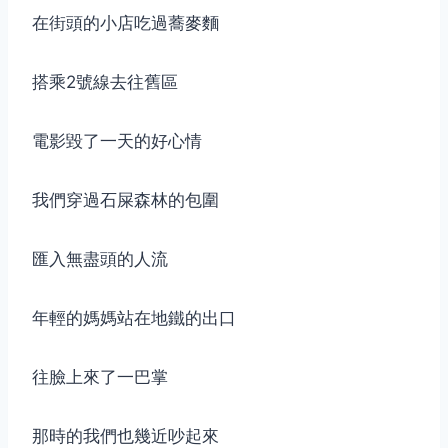
在街頭的小店吃過蕎麥麵
搭乘2號線去往舊區
電影毀了一天的好心情
我們穿過石屎森林的包圍
匯入無盡頭的人流
年輕的媽媽站在地鐵的出口
往臉上來了一巴掌
那時的我們也幾近吵起來