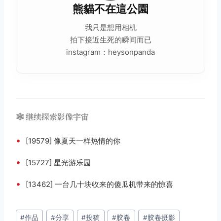
熊貓不在這公園
我只是想用相机
拍下接近生死的瞬间而已
instagram：heysonpanda
🕸️ 继续探索影像宇宙
•
[19579] 像夏天一样热情的你
•
[15727] 星光游乐园
•
[13462] 一台几十块收来的傻瓜机带来的惊喜
文
#
作品
#
分享
#
投稿
#
胶卷
#
胶卷摄影