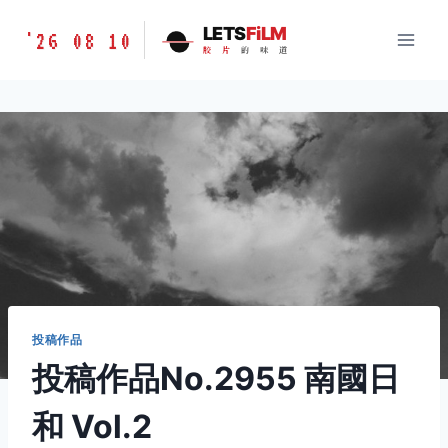
跳
胶
LETS
FiLM
'26 08 10
到
胶
片
的
味
道
片
内
的
容
味
道
LETSFILM
投稿作品
投稿作品No.2955 南國日
和 Vol.2