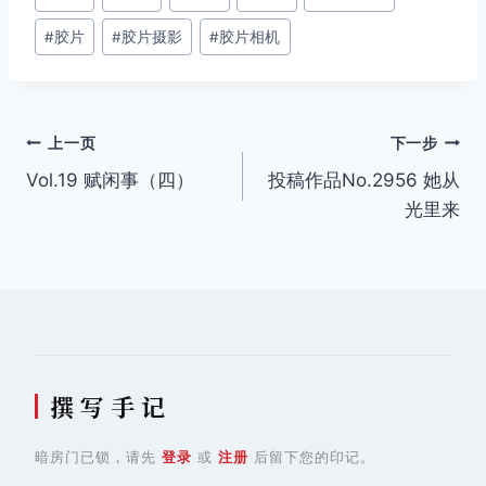
章
#
胶片
#
胶片摄影
#
胶片相机
标
签：
文
上一页
下一步
Vol.19 赋闲事（四）
投稿作品No.2956 她从
章
光里来
导
航
撰 写 手 记
暗房门已锁，请先
登录
或
注册
后留下您的印记。