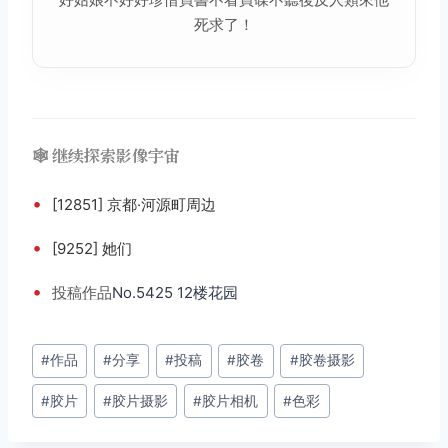
死求了！
🕸️ 继续探索影像宇宙
•
[12851] 京都·河源町周边
•
[9252] 她们
•
投稿
作品
No.5425 12楼花园
文
#
作品
#
分享
#
投稿
#
胶卷
#
胶卷摄影
章
#
胶片
#
胶片摄影
#
胶片相机
#
色彩
标
签：