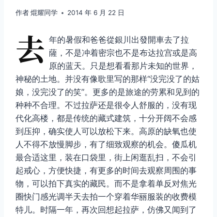
作者
焜耀同学
2014 年 6 月 22 日
去
年的暑假和爸爸從銀川出發開車去了拉
薩，不是冲着密宗也不是布达拉宫或是高
原的蓝天。只是想看看那片未知的世界，
神秘的土地。并没有像歌里写的那样“没完没了的姑
娘，没完没了的笑”。更多的是旅途的劳累和见到的
种种不合理。不过拉萨还是很令人舒服的，没有现
代化高楼，都是传统的藏式建筑，十分开阔不会感
到压抑，确实使人可以放松下来。高原的缺氧也使
人不得不放慢脚步，有了细致观察的机会。傻瓜机
最合适这里，装在口袋里，街上闲逛乱扫，不会引
起戒心，方便快捷，有更多的时间去观察周围的事
物，可以拍下真实的藏民。而不是拿着单反对焦光
圈快门感光调半天去拍一个穿着华丽服装的收费模
特儿。时隔一年，再次回想起拉萨，仿佛又闻到了