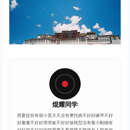
焜耀同学
西夏從前有個小賈天天没有摩托骑不好好練琴不好
好畫畫不好好滑滑板不好好做模型沒有養小動物有
好姑娘不好好珍惜買書不看買碟不聽後反人類來他