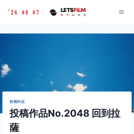
跳
胶
LETS
FiLM
'26 08 07
到
胶
片
的
味
道
片
内
的
容
味
道
LETSFILM
投稿作品
投稿作品No.2048 回到拉
薩