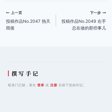
文
上一页
下一步
投稿作品No.2047 熱天
投稿作品No.2049 右手
章
雨後
总在做的那些事儿
导
航
撰 写 手 记
暗房门已锁，请先
登录
或
注册
后留下您的印记。