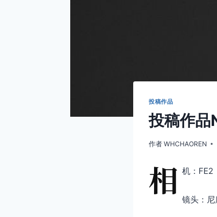
投稿作品
投稿作品N
作者
WHCHAOREN
相
机：FE2
镜头：尼康