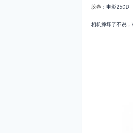
胶卷
：电影250D
相机摔坏了不说，