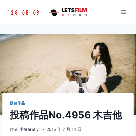
跳
胶
LETS
FiLM
'26 08 09
到
胶
片
的
味
道
片
内
的
容
味
道
LETSFILM
投稿作品
投稿作品No.4956 木吉他
作者
小萤firefly_
2015 年 7 月 14 日