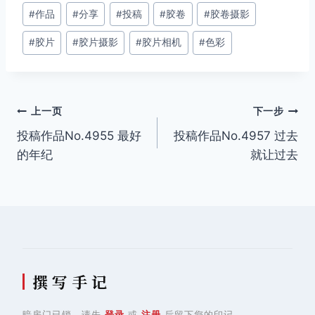
文
#
作品
#
分享
#
投稿
#
胶卷
#
胶卷摄影
章
#
胶片
#
胶片摄影
#
胶片相机
#
色彩
标
签：
文
上一页
下一步
投稿作品No.4955 最好
投稿作品No.4957 过去
章
的年纪
就让过去
导
航
撰 写 手 记
暗房门已锁，请先
登录
或
注册
后留下您的印记。