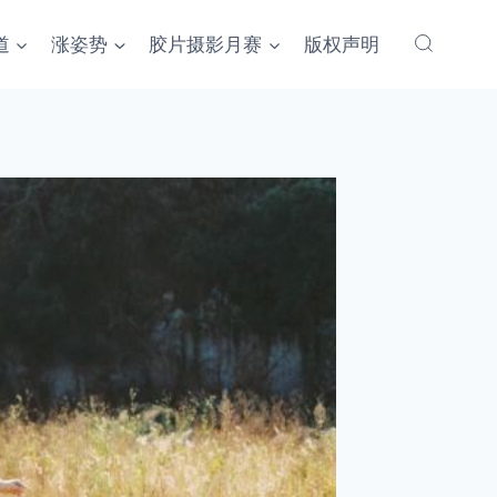
道
涨姿势
胶片摄影月赛
版权声明