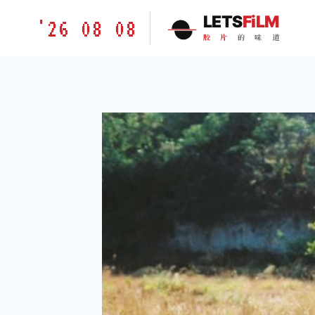
跳
胶
LETS
FiLM
'26 08 08
到
片
胶
片
的
味
道
内
的
容
味
道
LETSFILM