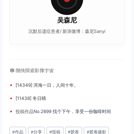
吴森尼
沉默后遗症患者/ 新浪微博：森尼Sanyi
🕸️ 继续探索影像宇宙
•
[14349] 洱海一日，人间十年。
•
[11438] 冬日晴
•
投稿
作品
No.2899 找个下午，享受一份咖啡时间
文
#
作品
#
分享
#
投稿
#
胶卷
#
胶卷摄影