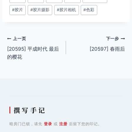
章
#
胶片
#
胶片摄影
#
胶片相机
#
色彩
标
签：
文
上一页
下一步
[20595] 平成时代 最后
[20597] 春雨后
章
的樱花
导
航
撰 写 手 记
暗房门已锁，请先
登录
或
注册
后留下您的印记。