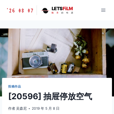
跳
胶
LETS
FiLM
'26 08 07
到
胶
片
的
味
道
片
内
的
容
味
道
LETSFILM
投稿作品
[20596] 抽屉停放空气
作者
吴森尼
2019 年 5 月 8 日