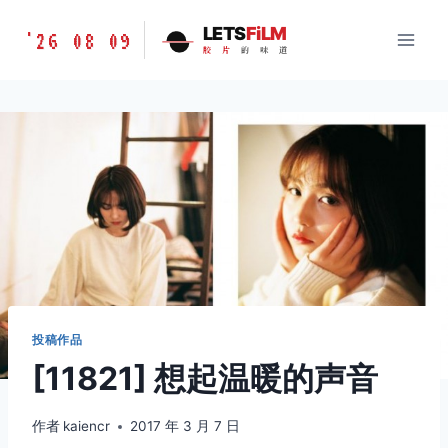
跳
胶
LETS
FiLM
'26 08 09
到
胶
片
的
味
道
片
内
的
容
味
道
LETSFILM
投稿作品
[11821] 想起温暖的声音
作者
kaiencr
2017 年 3 月 7 日