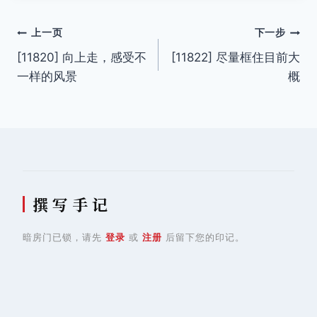
文
上一页
下一步
[11820] 向上走，感受不
[11822] 尽量框住目前大
章
一样的风景
概
导
航
撰 写 手 记
暗房门已锁，请先
登录
或
注册
后留下您的印记。