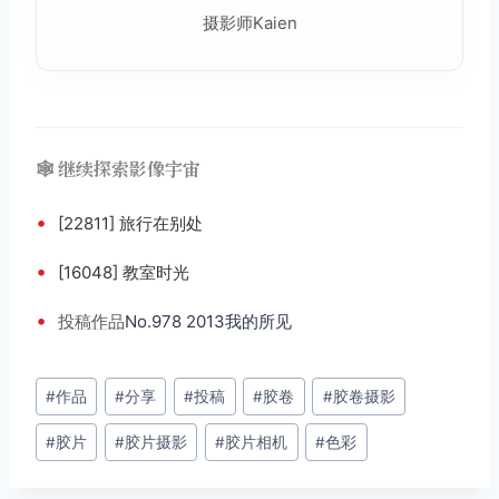
摄影师Kaien
🕸️ 继续探索影像宇宙
•
[22811] 旅行在别处
•
[16048] 教室时光
•
投稿
作品
No.978 2013我的所见
文
#
作品
#
分享
#
投稿
#
胶卷
#
胶卷摄影
章
#
胶片
#
胶片摄影
#
胶片相机
#
色彩
标
签：