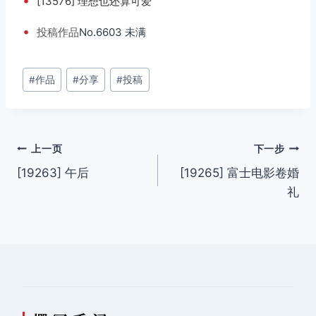
•
[13576] 理想也还算可爱
•
投稿
作品
No.6603 未满
文
#
作品
#
分享
#
投稿
章
标
签：
文
上一页
下一步
[19263] 午后
[19265] 富士电影卷婚
章
礼
导
航