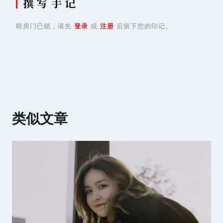
撰 写 手 记
暗房门已锁，请先
登录
或
注册
后留下您的印记。
类似文章