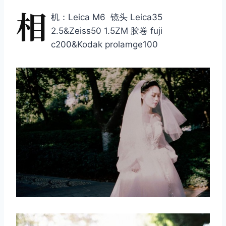
相
机：Leica M6 镜头 Leica35
2.5&Zeiss50 1.5ZM 胶卷 fuji
c200&Kodak prolamge100