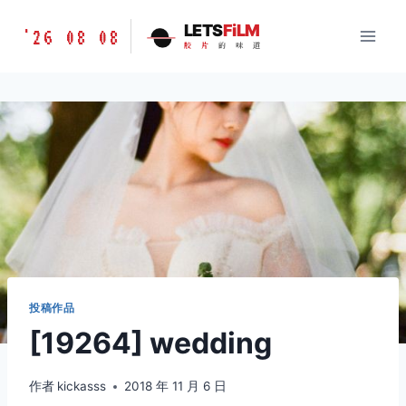
跳
胶
LETS
FiLM
'26 08 08
到
胶
片
的
味
道
片
内
的
容
味
道
LETSFILM
投稿作品
[19264] wedding
作者
kickasss
2018 年 11 月 6 日