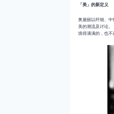
「美」的新定义
奥黛丽以纤细、中
美的潮流及讨论。
填得满满的，也不