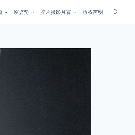
道
涨姿势
胶片摄影月赛
版权声明