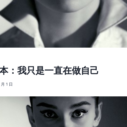
赫本：我只是一直在做自己
 月 1 日