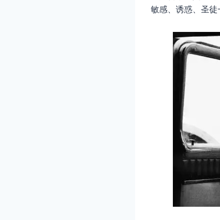
敏感、诱惑、圣徒