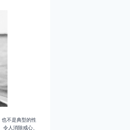
，也不是典型的性
、令人消除戒心、