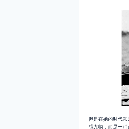
但是在她的时代却
感尤物，而是一种