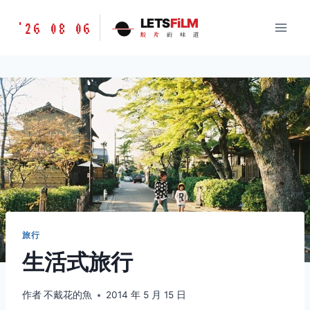
跳
胶
LETS
FiLM
'26 08 06
到
胶
片
的
味
道
片
内
的
容
味
道
LETSFILM
旅行
生活式旅行
作者
不戴花的魚
2014 年 5 月 15 日