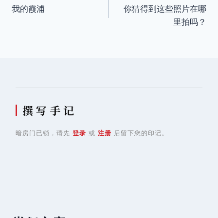
我的霞浦
你猜得到这些照片在哪
章
里拍吗？
导
航
撰 写 手 记
暗房门已锁，请先
登录
或
注册
后留下您的印记。