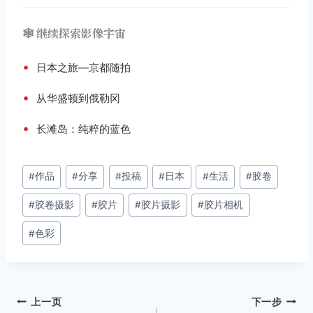
🕸️ 继续探索影像宇宙
•
日本之旅—京都随拍
•
从华盛顿到俄勒冈
•
长滩岛：纯粹的蓝色
文
#
作品
#
分享
#
投稿
#
日本
#
生活
#
胶卷
章
#
胶卷摄影
#
胶片
#
胶片摄影
#
胶片相机
标
签：
#
色彩
文
上一页
下一步