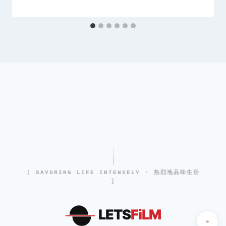
[ SAVORING LIFE INTENSELY · 热烈地品味生活
]
LETS
FiLM