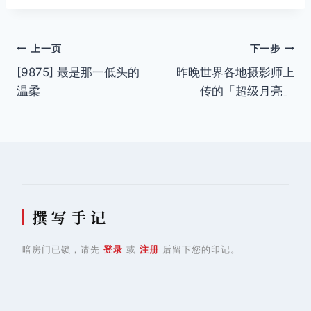
文
上一页
下一步
[9875] 最是那一低头的
昨晚世界各地摄影师上
章
温柔
传的「超级月亮」
导
航
撰 写 手 记
暗房门已锁，请先
登录
或
注册
后留下您的印记。