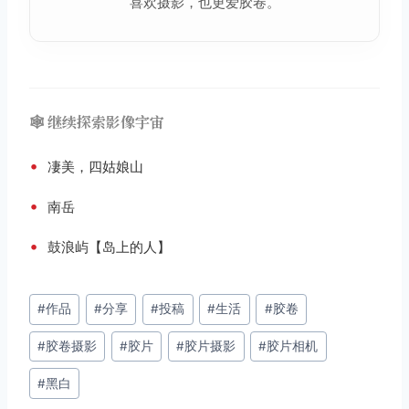
喜欢摄影，也更爱胶卷。
🕸️ 继续探索影像宇宙
•
凄美，四姑娘山
•
南岳
•
鼓浪屿【岛上的人】
文
#
作品
#
分享
#
投稿
#
生活
#
胶卷
章
#
胶卷摄影
#
胶片
#
胶片摄影
#
胶片相机
标
签：
#
黑白