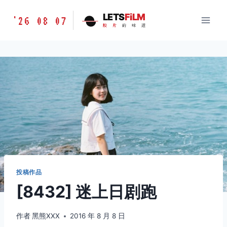
跳
胶
LETS
FiLM
'26 08 07
到
胶
片
的
味
道
片
内
的
容
味
道
LETSFILM
投稿作品
[8432] 迷上日剧跑
作者
黑熊XXX
2016 年 8 月 8 日