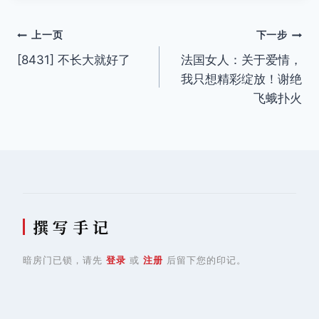
文
上一页
下一步
[8431] 不长大就好了
法国女人：关于爱情，
章
我只想精彩绽放！谢绝
导
飞蛾扑火
航
撰 写 手 记
暗房门已锁，请先
登录
或
注册
后留下您的印记。