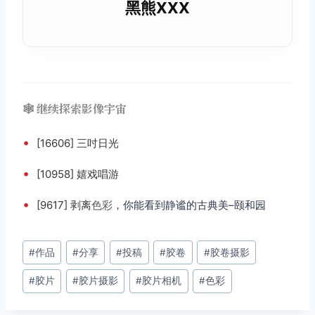
黑熊XXX
🕸️ 继续探索影像宇宙
•
[16606] 三吋日光
•
[10958] 嬉戏唱游
•
[9617] 剥离
色彩
，你能看到静谧的古典美–颐和园
文
#
作品
#
分享
#
投稿
#
胶卷
#
胶卷摄影
章
#
胶片
#
胶片摄影
#
胶片相机
#
色彩
标
签：