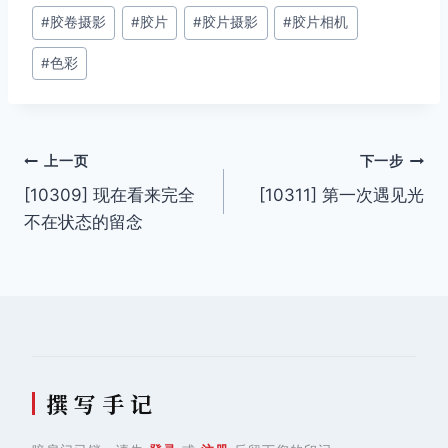
#
胶卷摄影
#
胶片
#
胶片摄影
#
胶片相机
标
签：
#
色彩
文
上一页
下一步
[10309] 现在看来完全
[10311] 第一次遇见光
章
不在状态的留念
导
航
撰 写 手 记