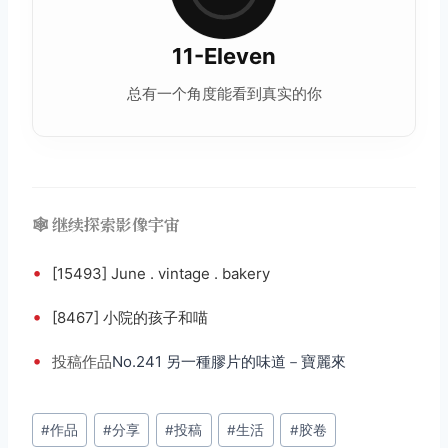
11-Eleven
总有一个角度能看到真实的你
🕸️ 继续探索影像宇宙
•
[15493] June . vintage . bakery
•
[8467] 小院的孩子和喵
•
投稿
作品
No.241 另一種膠片的味道－寶麗來
文
#
作品
#
分享
#
投稿
#
生活
#
胶卷
章