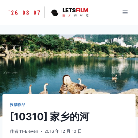
跳
胶
LETS
FiLM
'26 08 07
到
胶
片
的
味
道
片
内
的
容
味
道
LETSFILM
投稿作品
[10310] 家乡的河
作者
11-Eleven
2016 年 12 月 10 日