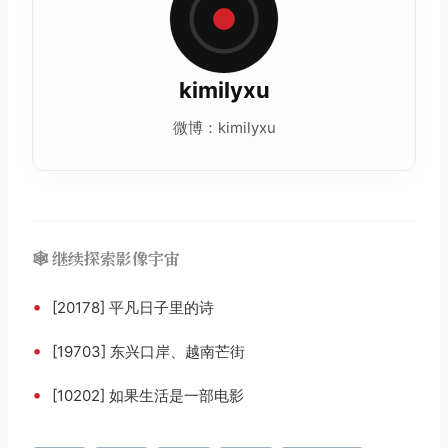
kimilyxu
微博：kimilyxu
🕸️ 继续探索影像宇宙
•
[20178] 平凡日子里的诗
•
[19703] 东兴口岸、越南芒街
•
[10202] 如果生活是一部电影