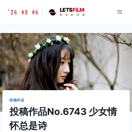
跳
胶
LETS
FiLM
'26 08 06
到
胶
片
的
味
道
片
内
的
容
味
道
LETSFILM
投稿作品
投稿作品No.6743 少女情
怀总是诗