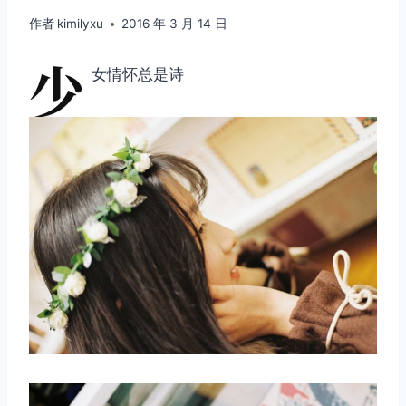
作者
kimilyxu
2016 年 3 月 14 日
少
女情怀总是诗