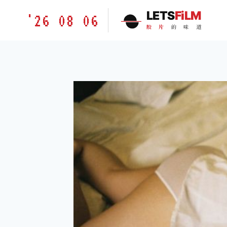
跳
胶
LETS
FiLM
'26 08 06
到
片
胶
片
的
味
道
内
的
容
味
道
LETSFILM