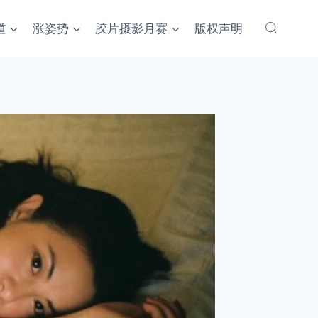
道
涨姿势
胶片摄影月赛
版权声明