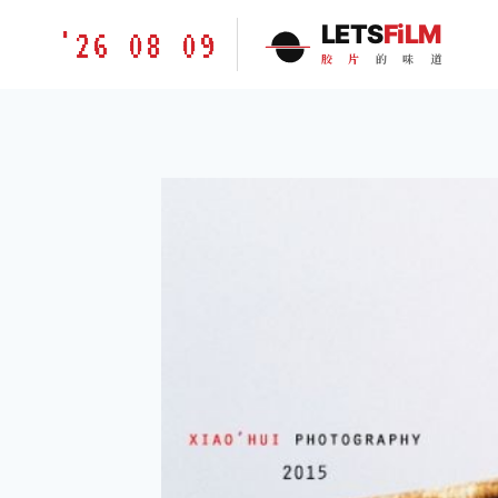
跳
胶
LETS
FiLM
'26 08 09
到
片
胶
片
的
味
道
内
的
容
味
道
LETSFILM