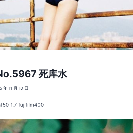
o.5967 死库水
5 年 11 月 10 日
0 1.7 fujifilm400