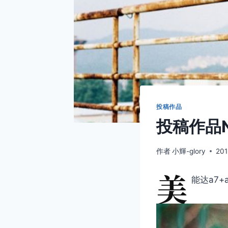
投稿作品
投稿作品N
作者
小輝-glory
201
美
能达a7+af5