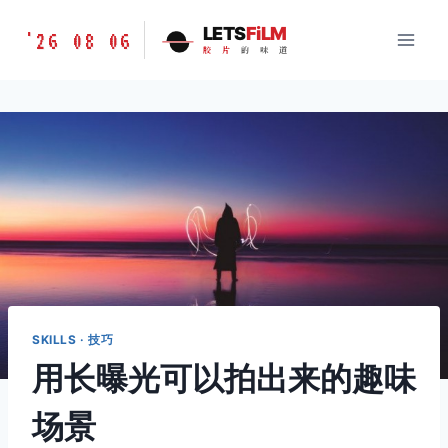
跳
胶
LETS
FiLM
'26 08 06
到
胶
片
的
味
道
片
内
的
容
味
道
LETSFILM
SKILLS · 技巧
用长曝光可以拍出来的趣味
场景