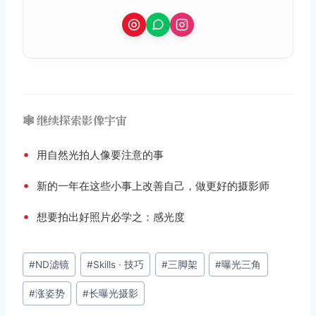
🕸️ 继续探索影像宇宙
•
用自然光拍人像要注意的事
•
新的一年在这些小事上改善自己，做更好的摄影师
•
想要拍出好照片必学之：感光度
文
#
ND滤镜
#
Skills · 技巧
#
三脚架
#
曝光三角
章
#
涨姿势
#
长曝光摄影
标
签：