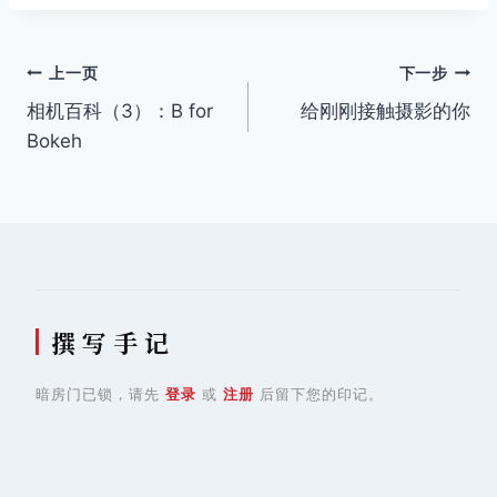
文
上一页
下一步
相机百科（3）：B for
给刚刚接触摄影的你
章
Bokeh
导
航
撰 写 手 记
暗房门已锁，请先
登录
或
注册
后留下您的印记。