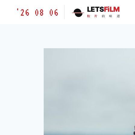
跳
胶
LETS
FiLM
'26 08 06
到
片
胶
片
的
味
道
内
的
容
味
道
LETSFILM