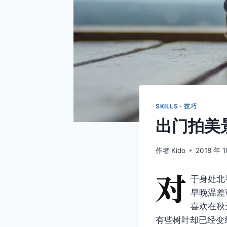
SKILLS · 技巧
出门拍美
作者
Kido
2018 年 1
对
于身处北
早晚温差
喜欢在秋
有些树叶却已经变