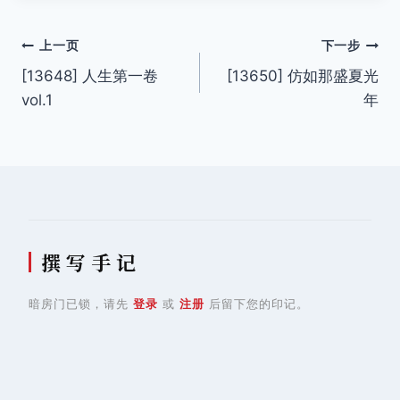
文
上一页
下一步
[13648] 人生第一卷
[13650] 仿如那盛夏光
章
vol.1
年
导
航
撰 写 手 记
暗房门已锁，请先
登录
或
注册
后留下您的印记。