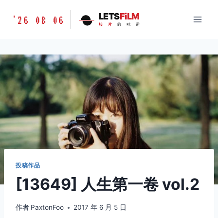
跳
胶
LETS
FiLM
'26 08 06
到
胶
片
的
味
道
片
内
的
容
味
道
LETSFILM
投稿作品
[13649] 人生第一卷 vol.2
作者
PaxtonFoo
2017 年 6 月 5 日