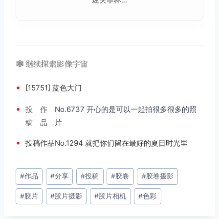
🕸️ 继续探索影像宇宙
•
[15751] 蓝色大门
•
投
作
No.6737 开心的是可以一起拍很多很多的照
稿
品
片
•
投稿作品No.1294 就把你们留在最好的夏日时光里
文
#
作品
#
分享
#
投稿
#
胶卷
#
胶卷摄影
章
#
胶片
#
胶片摄影
#
胶片相机
#
色彩
标
签：