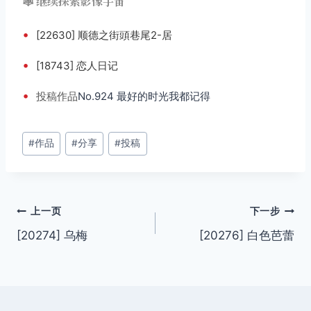
🕸️ 继续探索影像宇宙
•
[22630] 顺德之街頭巷尾2-居
•
[18743] 恋人日记
•
投稿
作品
No.924 最好的时光我都记得
文
#
作品
#
分享
#
投稿
章
标
签：
文
上一页
下一步
[20274] 乌梅
[20276] 白色芭蕾
章
导
航