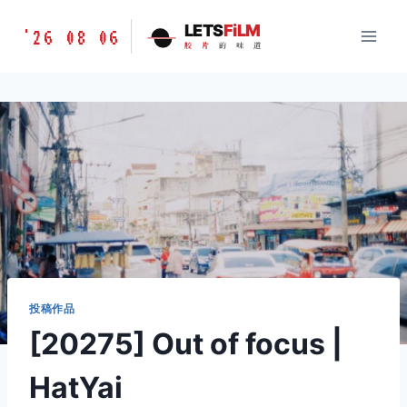
跳
胶
LETS
FiLM
'26 08 06
到
胶
片
的
味
道
片
内
的
容
味
道
LETSFILM
投稿作品
[20275] Out of focus |
HatYai