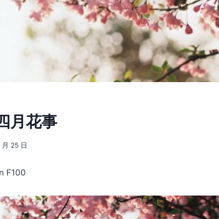
] 四月花事
4 月 25 日
n F100