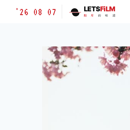
跳
胶
LETS
FiLM
'26 08 07
到
片
胶
片
的
味
道
内
的
容
味
道
LETSFILM