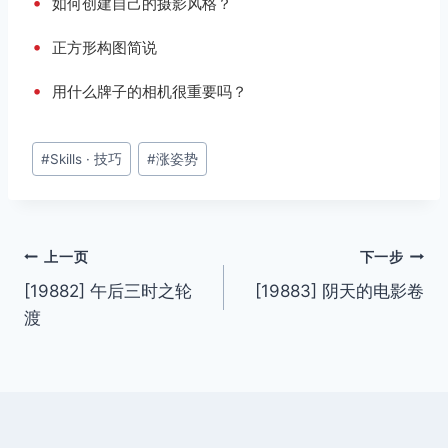
•
如何创建自己的摄影风格？
•
正方形构图简说
•
用什么牌子的相机很重要吗？
文
#
Skills · 技巧
#
涨姿势
章
标
签：
文
上一页
下一步
[19882] 午后三时之轮
[19883] 阴天的电影卷
章
渡
导
航