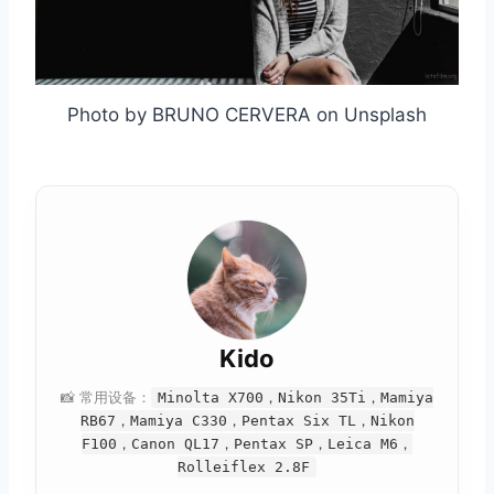
Photo by BRUNO CERVERA on Unsplash
Kido
📸 常用设备：
Minolta X700，Nikon 35Ti，Mamiya
RB67，Mamiya C330，Pentax Six TL，Nikon
F100，Canon QL17，Pentax SP，Leica M6，
Rolleiflex 2.8F