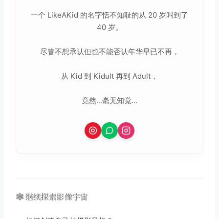
一个 LikeAKid 的名字恬不知耻的从 20 岁叫到了
40 岁。
尽管不想承认但也不能否认年华早已不再，
从 Kid 到 Kidult 再到 Adult，
竟然...毫无知觉...
🕸️ 继续探索影像宇宙