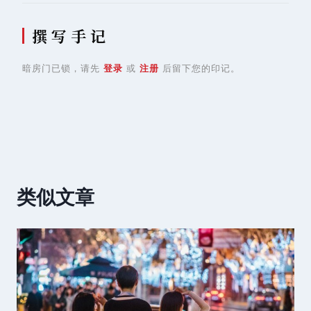
撰 写 手 记
暗房门已锁，请先
登录
或
注册
后留下您的印记。
类似文章