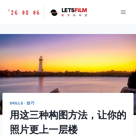
跳
胶
LETS
FiLM
'26 08 06
到
胶
片
的
味
道
片
内
的
容
味
道
LETSFILM
SKILLS · 技巧
用这三种构图方法，让你的
照片更上一层楼