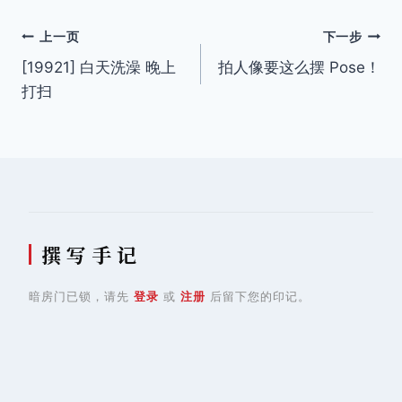
签：
文
上一页
下一步
[19921] 白天洗澡 晚上
拍人像要这么摆 Pose！
章
打扫
导
航
撰 写 手 记
暗房门已锁，请先
登录
或
注册
后留下您的印记。