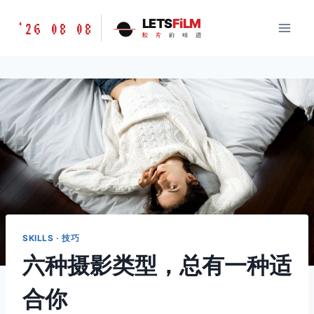
跳
胶
LETS
FiLM
'26 08 08
到
胶
片
的
味
道
片
内
的
容
味
道
LETSFILM
SKILLS · 技巧
六种摄影类型，总有一种适
合你