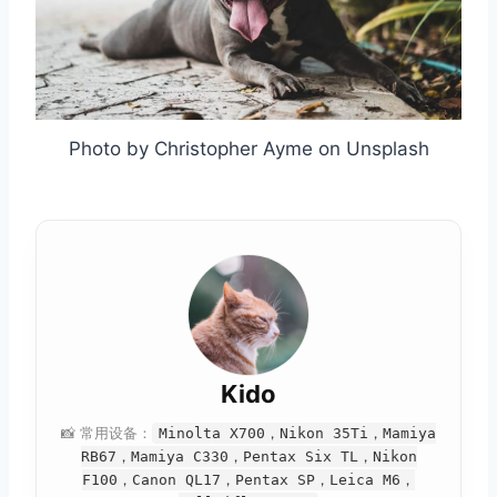
Photo by Christopher Ayme on Unsplash
Kido
📸 常用设备：
Minolta X700，Nikon 35Ti，Mamiya
RB67，Mamiya C330，Pentax Six TL，Nikon
F100，Canon QL17，Pentax SP，Leica M6，