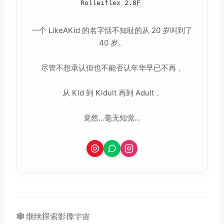
Rolleiflex 2.8F
一个 LikeAKid 的名字恬不知耻的从 20 岁叫到了
40 岁。
尽管不想承认但也不能否认年华早已不再，
从 Kid 到 Kidult 再到 Adult，
竟然...毫无知觉...
🕸️ 继续探索影像宇宙