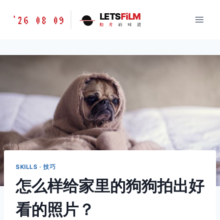
跳
胶
LETS
FiLM
'26 08 09
到
胶
片
的
味
道
片
内
的
容
味
道
LETSFILM
SKILLS · 技巧
怎么样给家里的狗狗拍出好
看的照片？