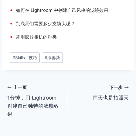
•
如何在 Lightroom 中创建自己风格的滤镜效果
•
到底我们需要多少支镜头呢？
•
常用胶片相机的种类
文
#
Skills · 技巧
#
涨姿势
章
标
签：
文
上一页
下一步
1分钟，用 Lightroom
雨天也是拍照天
章
创建自己独特的滤镜效
导
果
航