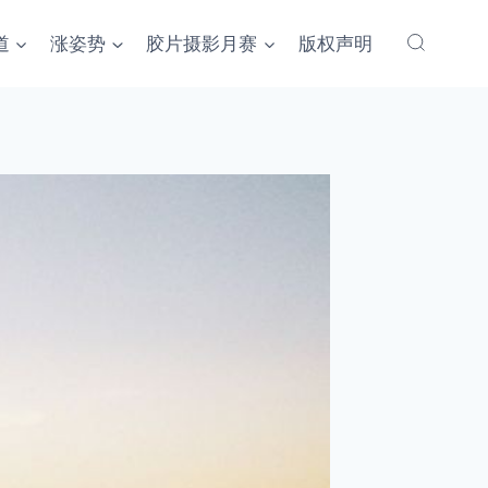
道
涨姿势
胶片摄影月赛
版权声明