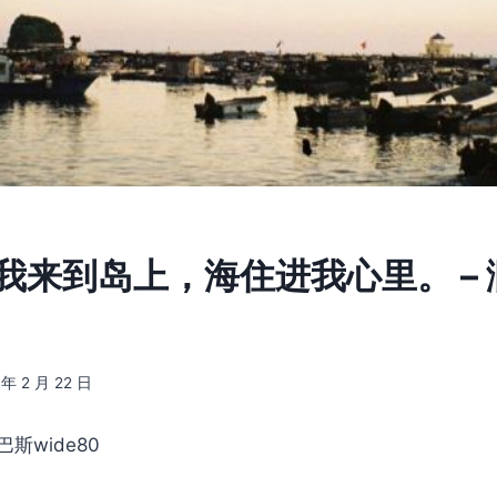
3] 我来到岛上，海住进我心里。 –
 年 2 月 22 日
斯wide80