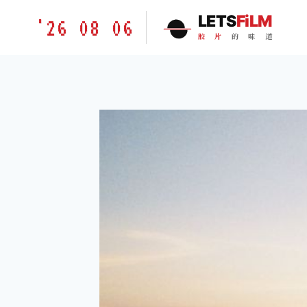
跳
胶
LETS
FiLM
'26 08 06
到
片
胶
片
的
味
道
内
的
容
味
道
LETSFILM