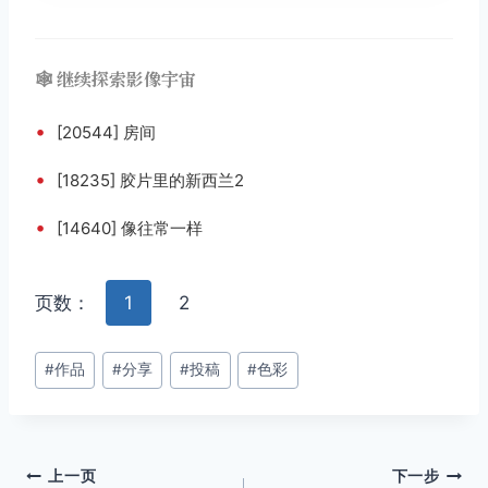
🕸️ 继续探索影像宇宙
•
[20544] 房间
•
[18235] 胶片里的新西兰2
•
[14640] 像往常一样
页数：
1
2
文
#
作品
#
分享
#
投稿
#
色彩
章
标
签：
文
上一页
下一步