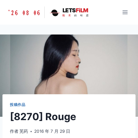
跳
胶
LETS
FiLM
'26 08 06
到
胶
片
的
味
道
片
内
的
容
味
道
LETSFILM
投稿作品
[8270] Rouge
作者
芜药
2016 年 7 月 29 日