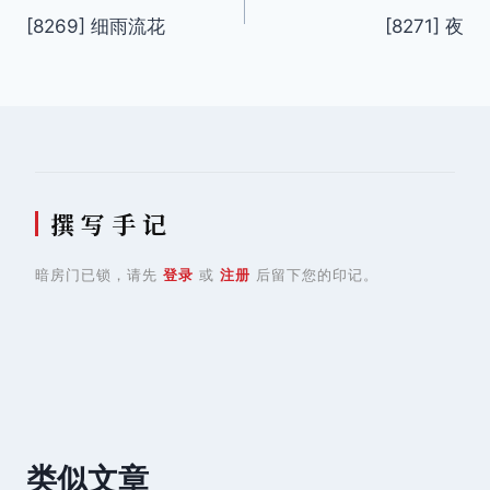
[8269] 细雨流花
[8271] 夜
章
导
航
撰 写 手 记
暗房门已锁，请先
登录
或
注册
后留下您的印记。
类似文章