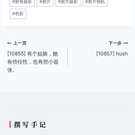
#
胶卷摄影
#
胶片
#
胶片摄影
#
胶片相机
标
签：
#
色彩
文
上一页
下一步
[10855] 有个姑娘，她
[10857] hush
章
有些任性，也有些小嚣
导
张。
航
撰 写 手 记