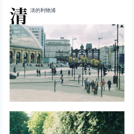
清
淡的利物浦