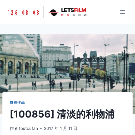
跳
胶
LETS
FiLM
'26 08 08
到
胶
片
的
味
道
片
内
的
容
味
道
LETSFILM
投稿作品
[100856] 清淡的利物浦
作者
toutoufan
2017 年 1 月 11 日