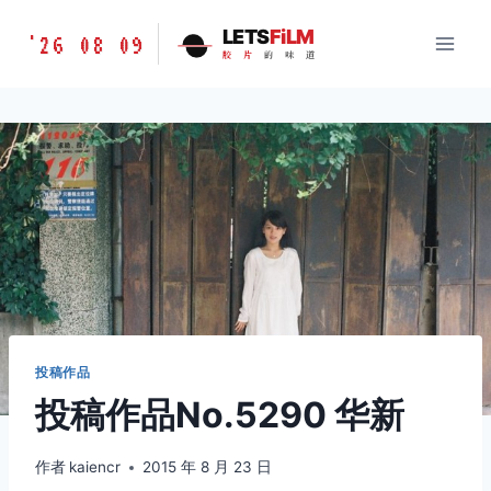
跳
胶
LETS
FiLM
'26 08 09
到
胶
片
的
味
道
片
内
的
容
味
道
LETSFILM
投稿作品
投稿作品No.5290 华新
作者
kaiencr
2015 年 8 月 23 日