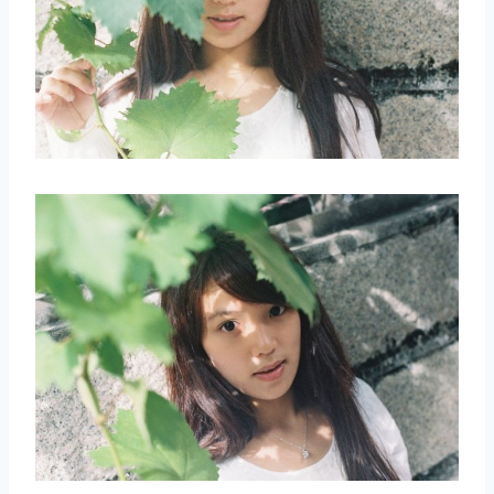
取消
搜索