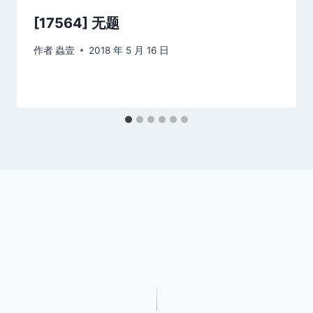
[17564] 无题
作者
蟲壹
2018 年 5 月 16 日