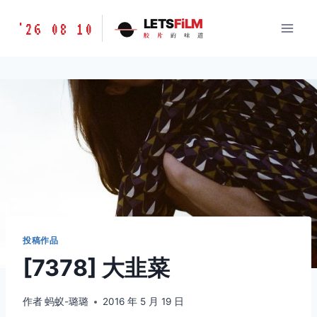
跳
胶
LETS
FiLM
'26 08 10
到
胶
片
的
味
道
片
内
的
容
味
道
LETSFILM
投稿作品
[7378] 大韭菜
作者
蚂蚁-璐璐
2016 年 5 月 19 日