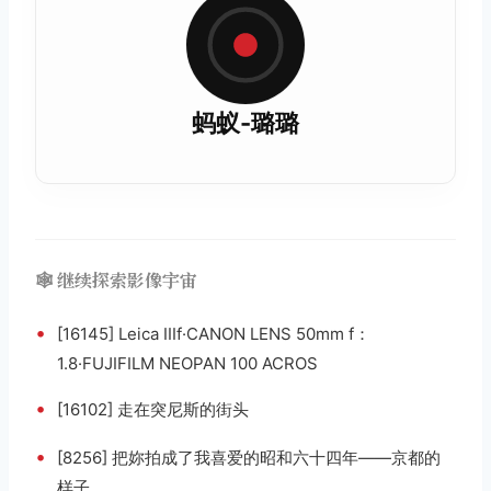
蚂蚁-璐璐
🕸️ 继续探索影像宇宙
•
[16145] Leica IIIf·CANON LENS 50mm f：
1.8·FUJIFILM NEOPAN 100 ACROS
•
[16102] 走在突尼斯的街头
•
[8256] 把妳拍成了我喜爱的昭和六十四年——京都的
样子