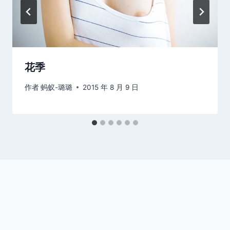
花季
作者
蚂蚁-璐璐
2015 年 8 月 9 日