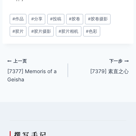
文
#
作品
#
分享
#
投稿
#
胶卷
#
胶卷摄影
章
#
胶片
#
胶片摄影
#
胶片相机
#
色彩
标
签：
文
上一页
下一步
[7377] Memoris of a
[7379] 素直之心
章
Geisha
导
航
撰 写 手 记