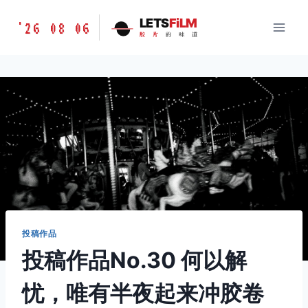
跳
胶
LETS
FiLM
'26 08 06
到
胶
片
的
味
道
片
内
的
容
味
道
LETSFILM
投稿作品
投稿作品No.30 何以解
忧，唯有半夜起来冲胶卷