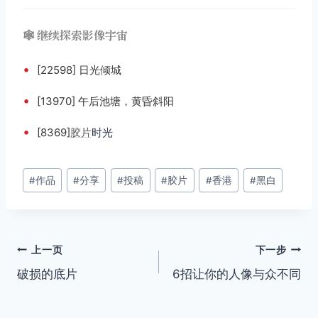
🕸️ 继续探索影像宇宙
•
[22598] 日光倾城
•
[13970] 午后池塘，黄昏斜阳
•
[8369]
胶片
时光
文
#
作品
#
分享
#
投稿
#
胶片
#
香港
#
黑白
章
标
签：
文
上一页
下一步
破损的底片
6招让你的人像与众不同
章
导