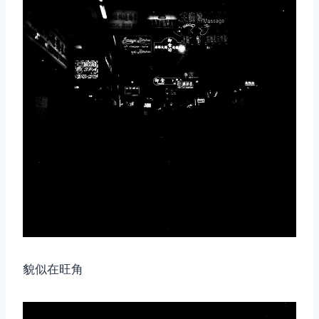
貌似在旺角