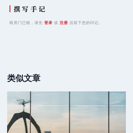
撰 写 手 记
暗房门已锁，请先
登录
或
注册
后留下您的印记。
类似文章