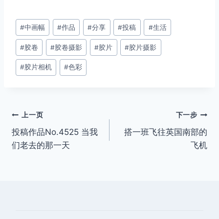
文
#
中画幅
#
作品
#
分享
#
投稿
#
生活
章
#
胶卷
#
胶卷摄影
#
胶片
#
胶片摄影
标
签：
#
胶片相机
#
色彩
文
上一页
下一步
投稿作品No.4525 当我
搭一班飞往英国南部的
章
们老去的那一天
飞机
导
航