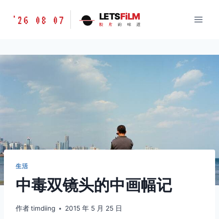
跳
胶
LETS
FiLM
'26 08 07
到
胶
片
的
味
道
片
内
的
容
味
道
LETSFILM
生活
中毒双镜头的中画幅记
作者
timdiing
2015 年 5 月 25 日