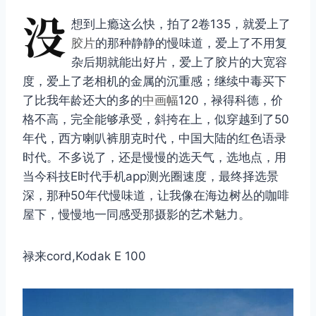
没
想到上瘾这么快，拍了2卷135，就爱上了
胶片
的那种静静的慢味道，爱上了不用复
杂后期就能出好片，爱上了胶片的大宽容
度，爱上了老相机的金属的沉重感；继续中毒买下
了比我年龄还大的多的
中画幅
120，禄得科德，价
格不高，完全能够承受，斜挎在上，似穿越到了50
年代，西方喇叭裤朋克时代，中国大陆的红色语录
时代。不多说了，还是慢慢的选天气，选地点，用
当今科技E时代手机app测光圈速度，最终择选景
深，那种50年代慢味道，让我像在海边树丛的咖啡
屋下，慢慢地一同感受那摄影的艺术魅力。
禄来cord,Kodak E 100