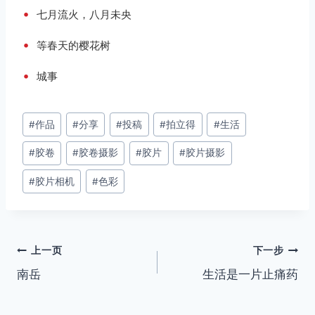
•
七月流火，八月未央
•
等春天的樱花树
•
城事
文
#
作品
#
分享
#
投稿
#
拍立得
#
生活
章
#
胶卷
#
胶卷摄影
#
胶片
#
胶片摄影
标
签：
#
胶片相机
#
色彩
文
上一页
下一步
南岳
生活是一片止痛药
章
导