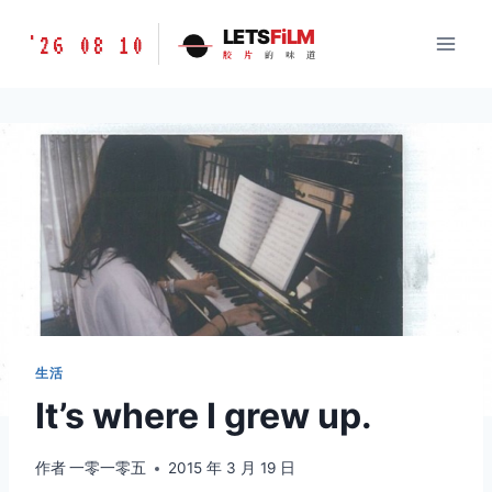
跳
胶
LETS
FiLM
'26 08 10
到
胶
片
的
味
道
片
内
的
容
味
道
LETSFILM
生活
It’s where I grew up.
作者
一零一零五
2015 年 3 月 19 日