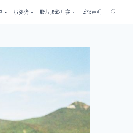
道
涨姿势
胶片摄影月赛
版权声明