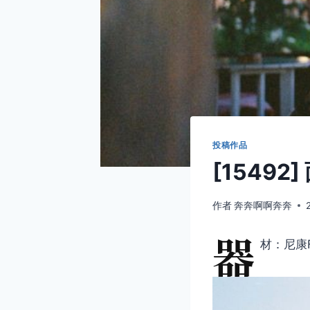
投稿作品
[15492
作者
奔奔啊啊奔奔
器
材：尼康F