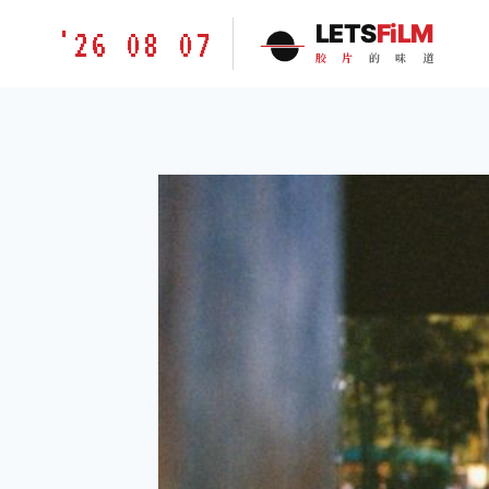
跳
胶
LETS
FiLM
'26 08 07
到
片
胶
片
的
味
道
内
的
容
味
道
LETSFILM