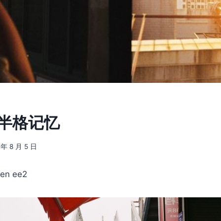
] 半格记忆
 年 8 月 5 日
n ee2