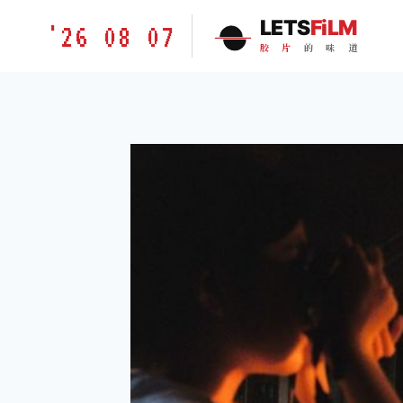
跳
胶
LETS
FiLM
'26 08 07
到
片
胶
片
的
味
道
内
的
容
味
道
LETSFILM