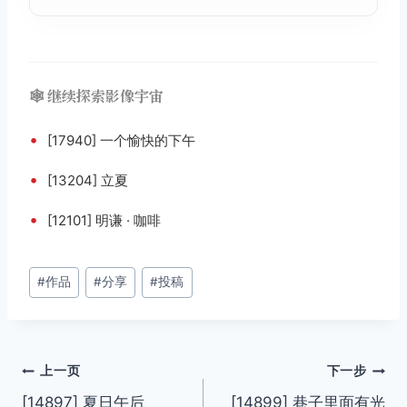
🕸️ 继续探索影像宇宙
•
[17940] 一个愉快的下午
•
[13204] 立夏
•
[12101] 明谦 · 咖啡
文
#
作品
#
分享
#
投稿
章
标
签：
文
上一页
下一步
[14897] 夏日午后
[14899] 巷子里面有光