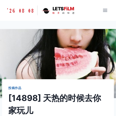
跳
胶
LETS
FiLM
'26 08 08
到
胶
片
的
味
道
片
内
的
容
味
道
LETSFILM
投稿作品
[14898] 天热的时候去你
家玩儿