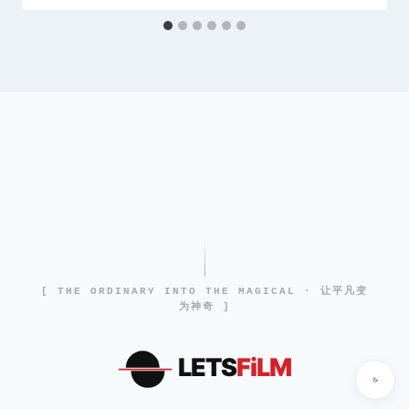
[ THE ORDINARY INTO THE MAGICAL · 让平凡变
为神奇 ]
LETS
FiLM