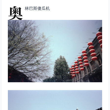
奥
林巴斯傻瓜机