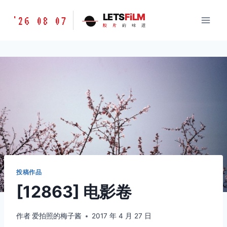
跳
胶
LETS
FiLM
'26 08 07
到
胶
片
的
味
道
片
内
的
容
味
道
LETSFILM
投稿作品
[12863] 电影卷
作者
爱拍照的梅子酱
2017 年 4 月 27 日