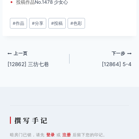
•
投稿
作品
No.1478 少女心
文
#
作品
#
分享
#
投稿
#
色彩
章
标
签：
文
上一页
下一步
[12862] 三坊七巷
[12864] 5-4
章
导
航
撰 写 手 记
暗房门已锁，请先
登录
或
注册
后留下您的印记。