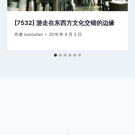
[7532] 游走在东西方文化交错的边缘
作者
toutoufan
2016 年 6 月 3 日