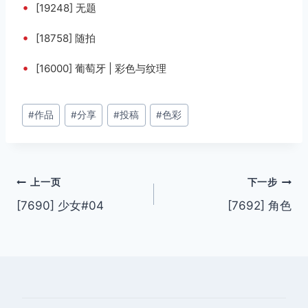
•
[19248] 无题
•
[18758] 随拍
•
[16000] 葡萄牙 | 彩色与纹理
文
#
作品
#
分享
#
投稿
#
色彩
章
标
签：
文
上一页
下一步
[7690] 少女#04
[7692] 角色
章
导
航