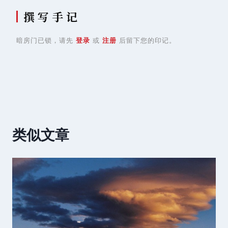
撰 写 手 记
暗房门已锁，请先
登录
或
注册
后留下您的印记。
类似文章