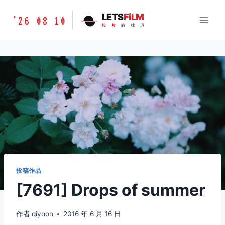
跳
胶
LETS
FiLM
'26 08 10
到
胶
片
的
味
道
片
内
的
容
味
道
LETSFILM
投稿作品
[7691] Drops of summer
作者
qiyoon
2016 年 6 月 16 日