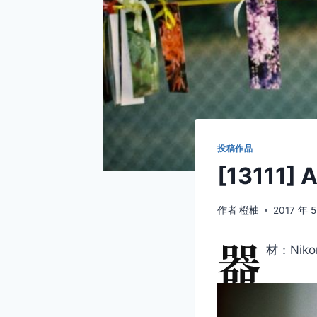
投稿作品
[13111] 
作者
橙柚
2017 年 
器
材：Niko