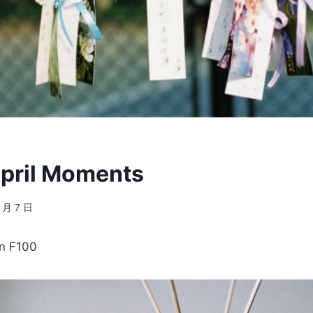
April Moments
5 月 7 日
n F100