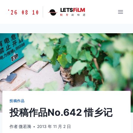
跳
胶
LETS
FiLM
'26 08 10
到
胶
片
的
味
道
片
内
的
容
味
道
LETSFILM
投稿作品
投稿作品No.642 惜乡记
作者
微若漪
2013 年 11 月 2 日