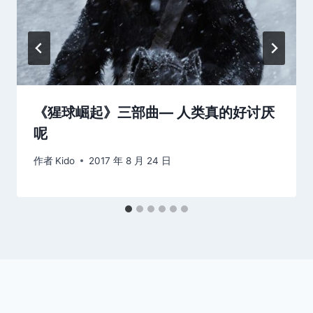
《猩球崛起》三部曲— 人类真的好讨厌
呢
作者
Kido
2017 年 8 月 24 日