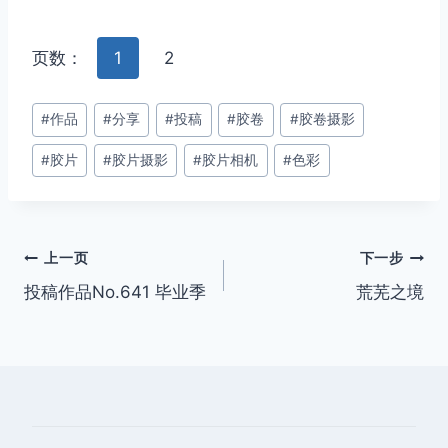
页数：
1
2
文
#
作品
#
分享
#
投稿
#
胶卷
#
胶卷摄影
章
#
胶片
#
胶片摄影
#
胶片相机
#
色彩
标
签：
文
上一页
下一步
投稿作品No.641 毕业季
荒芜之境
章
导
航