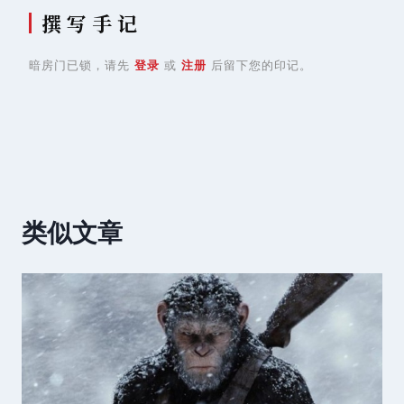
撰 写 手 记
暗房门已锁，请先
登录
或
注册
后留下您的印记。
类似文章