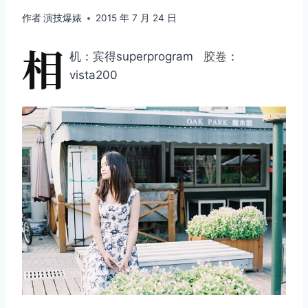
作者
演技爆婊
2015 年 7 月 24 日
相
机：宾得superprogram
胶卷
：
vista200