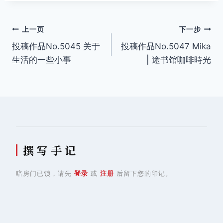
文
上一页
下一步
投稿作品No.5045 关于
投稿作品No.5047 Mika
章
生活的一些小事
| 途书馆咖啡時光
导
航
撰 写 手 记
暗房门已锁，请先
登录
或
注册
后留下您的印记。