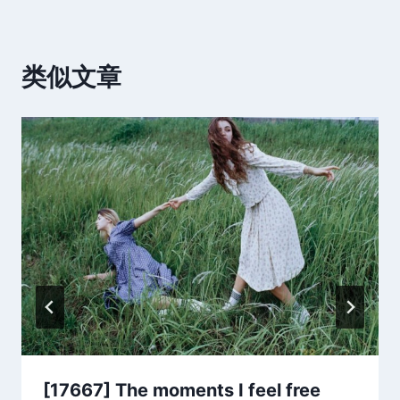
类似文章
[17667] The moments I feel free