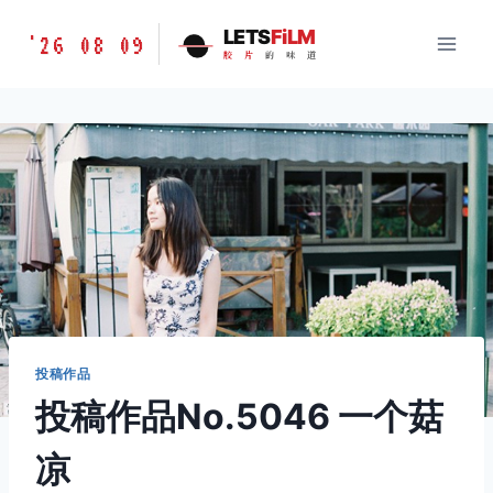
跳
胶
LETS
FiLM
'26 08 09
到
胶
片
的
味
道
片
内
的
容
味
道
LETSFILM
投稿作品
投稿作品No.5046 一个菇
凉