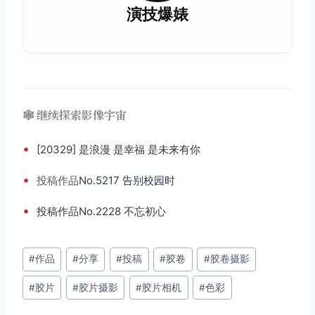
演技爆婊
🕸️ 继续探索影像宇宙
•
[20329] 是浪漫 是幸福 是未来有你
•
投稿
作品
No.5217 告别校园时
•
投稿作品No.2228 不忘初心
文
#
作品
#
分享
#
投稿
#
胶卷
#
胶卷摄影
章
#
胶片
#
胶片摄影
#
胶片相机
#
色彩
标
签：