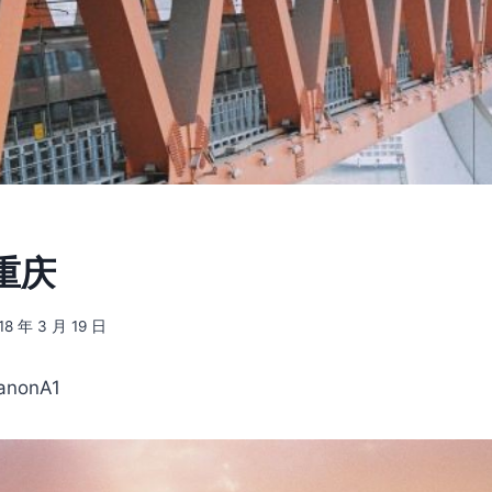
 重庆
18 年 3 月 19 日
nonA1