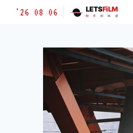
跳
胶
LETS
FiLM
'26 08 06
到
片
胶
片
的
味
道
内
的
容
味
道
LETSFILM