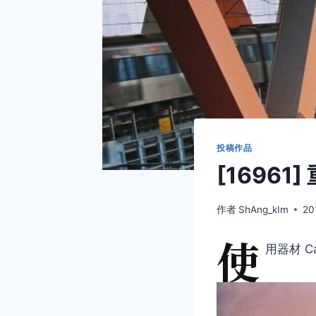
投稿作品
[16961]
作者
ShAng_kIm
20
使
用器材 Ca