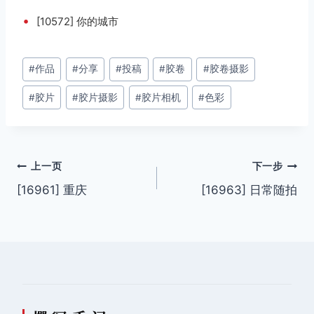
•
[10572] 你的城市
文
#
作品
#
分享
#
投稿
#
胶卷
#
胶卷摄影
章
#
胶片
#
胶片摄影
#
胶片相机
#
色彩
标
签：
文
上一页
下一步
[16961] 重庆
[16963] 日常随拍
章
导
航