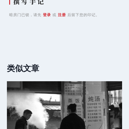
撰 写 手 记
暗房门已锁，请先
登录
或
注册
后留下您的印记。
类似文章