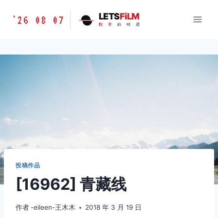
跳
胶
LETS
FiLM
'26 08 07
到
胶
片
的
味
道
片
内
的
容
味
道
LETSFILM
投稿作品
[16962] 青藏线
作者
-eileen-王木木
2018 年 3 月 19 日