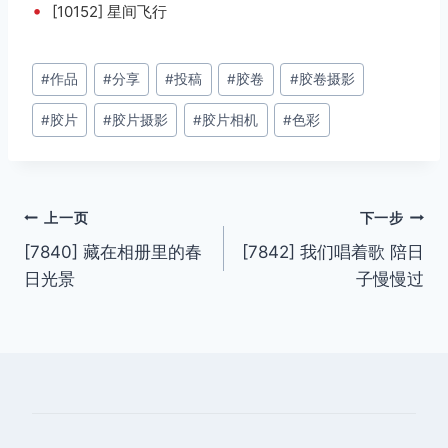
•
[10152] 星间飞行
文
#
作品
#
分享
#
投稿
#
胶卷
#
胶卷摄影
章
#
胶片
#
胶片摄影
#
胶片相机
#
色彩
标
签：
文
上一页
下一步
[7840] 藏在相册里的春
[7842] 我们唱着歌 陪日
章
日光景
子慢慢过
导
航