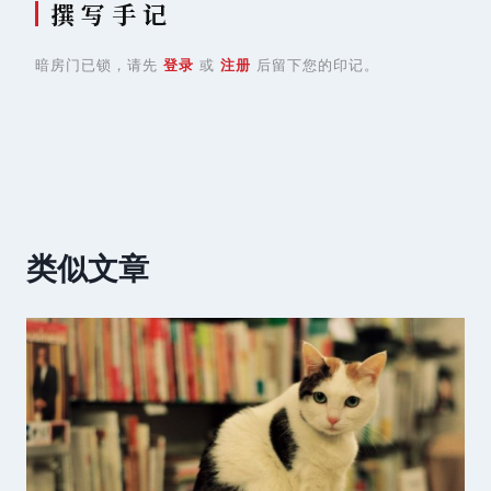
撰 写 手 记
暗房门已锁，请先
登录
或
注册
后留下您的印记。
类似文章