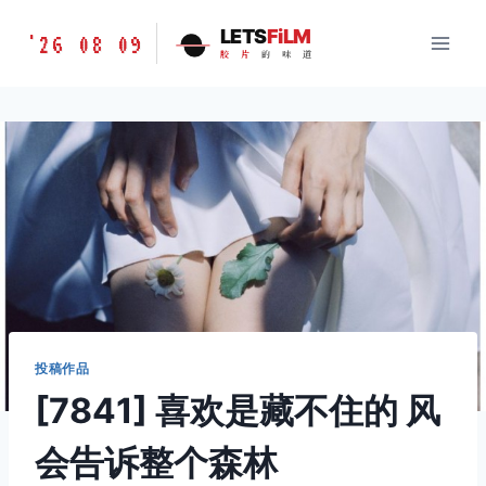
跳
胶
LETS
FiLM
'26 08 09
到
胶
片
的
味
道
片
内
的
容
味
道
LETSFILM
投稿作品
[7841] 喜欢是藏不住的 风
会告诉整个森林