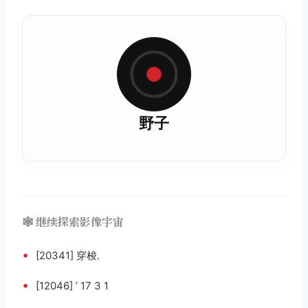
野子
🕸️ 继续探索影像宇宙
•
[20341] 穿梭.
•
[12046] ’ 17 3 1