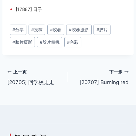
•
[17887] 日子
文
#
分享
#
投稿
#
胶卷
#
胶卷摄影
#
胶片
章
#
胶片摄影
#
胶片相机
#
色彩
标
签：
文
上一页
下一步
[20705] 回学校走走
[20707] Burning red
章
导
航