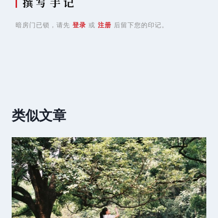
撰 写 手 记
暗房门已锁，请先
登录
或
注册
后留下您的印记。
类似文章