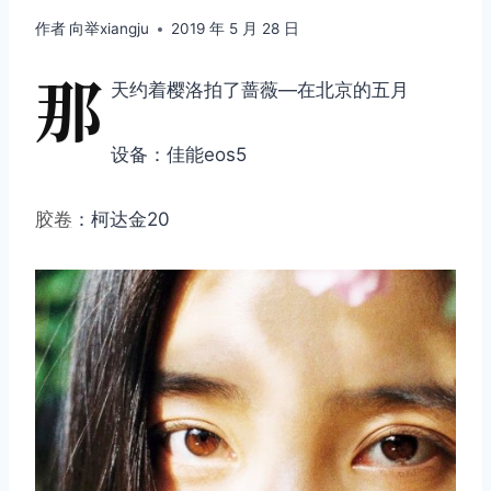
作者
向举xiangju
2019 年 5 月 28 日
那
天约着樱洛拍了蔷薇—在北京的五月
设备：佳能eos5
胶卷
：柯达金20