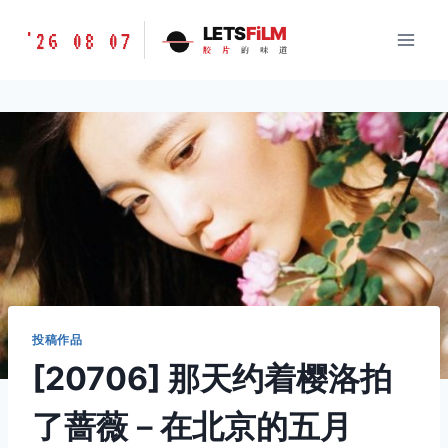
跳
胶
LETS
FiLM
'26 08 07
到
胶
片
的
味
道
片
内
的
容
味
道
LETSFILM
投稿作品
[20706] 那天约着樱洛拍
了蔷薇－在北京的五月